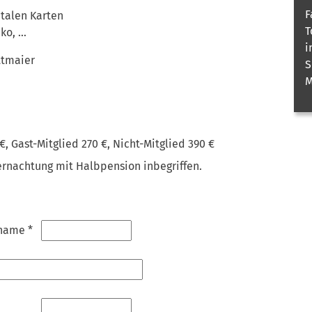
F
talen Karten
T
iko, …
i
ttmaier
S
M
 €
,
Gast-Mitglied 270 €
,
Nicht-Mitglied 390 €
ernachtung mit Halbpension inbegriffen.
name *